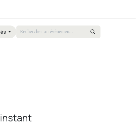
iés
'instant