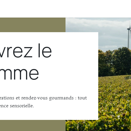
e Éole
Entreprises
Programme
Nos partenaires
FAQ
rez le
amme
brations et rendez-vous gourmands : tout
nce sensorielle.