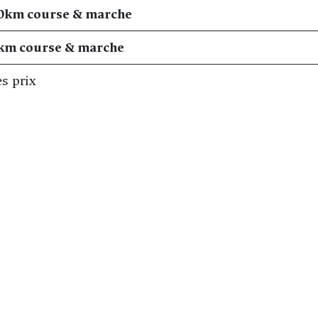
0km course & marche
km course & marche
s prix
 musicale
 table
 consigne
x douches
de la ligne d'arrivée
e l'événement