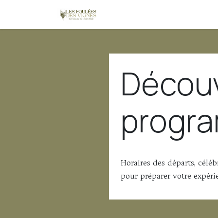
Se rendre au contenu
Accueil
Épreuves
Expérienc
Découv
progr
Horaires des départs, célé
pour préparer votre expérie